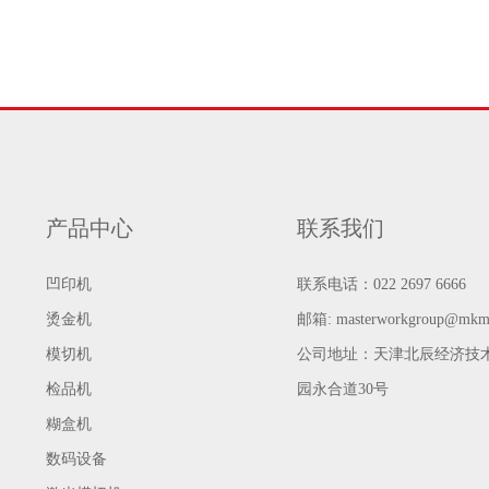
产品中心
联系我们
凹印机
联系电话：022 2697 6666
烫金机
邮箱:
masterworkgroup@mkm
模切机
公司地址：天津北辰经济技
检品机
园永合道30号
糊盒机
数码设备