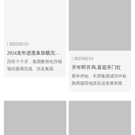
活动。此次活动，是长荣集团
在西北区域瓦楞纸业务发展的
重要里程碑。
| 2025/02/13
2024龙年进度条加载完
| 2025/02/13
毕，这一路的成长超乎想
历经 9 个月，集团数智化升级
开年即开局,喜迎开门红
象
项目圆满完成。涉及集团、本
新年伊始，长荣集团成功中标
部及 24 家子公司，273 个部
陕西煤田地质实业发展有限责
门、1800 多名员工，期间重塑
任公司药包生产装置升级扩能
132 个标准作业流程，同步改
技术改造印后智能化设备采购
造 WMS、MES 等系统。
项目。2025 年1月15日，长荣
集团李莉董事长带队拜访陕西
煤田地质实业公司韩清民董事
长，与王卫光总经理签署采购
合同。