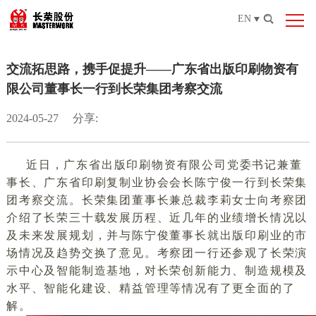
EN
交流拓思路，携手促提升——广东省出版印刷物资有
限公司董事长一行到长荣集团考察交流
2024-05-27
分享:
近日，广东省出版印刷物资有限公司党委书记兼董
事长、广东省印刷复制业协会会长陈宁俊一行到长荣集
团考察交流。长荣集团董事长兼总裁李莉女士向考察团
介绍了长荣三十载发展历程、近几年的业绩增长情况以
及未来发展规划，并与陈宁俊董事长就出版印刷业的市
场情况及趋势交换了意见。考察团一行还参观了长荣演
示中心及智能制造基地，对长荣创新能力、制造规模及
水平、智能化建设、精益管理等情况有了更全面的了
解。