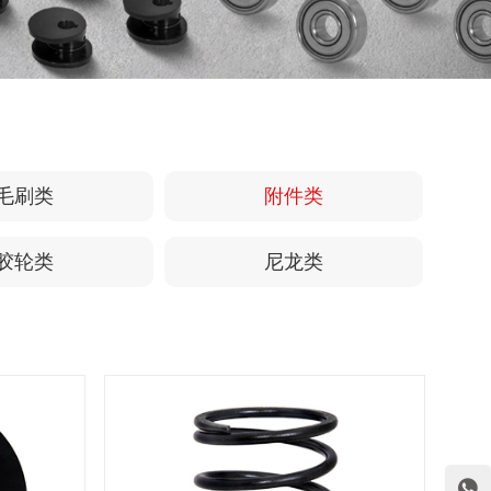
毛刷类
附件类
胶轮类
尼龙类