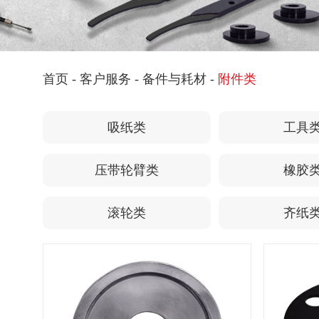
首页
-
客户服务
-
备件与耗材
-
附件类
吸纸类
工具
压带轮臂类
橡胶
滚轮类
齐纸