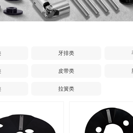
类
牙排类
类
皮带类
类
拉簧类